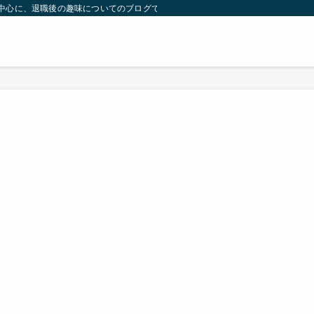
）を中心に、退職後の趣味についてのブログです。 | 気ままに余生のブーム探し