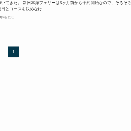
づいてきた。 新日本海フェリーは3ヶ月前から予約開始なので、そろそ
日とコースを決めなけ...
6年4月23日
1