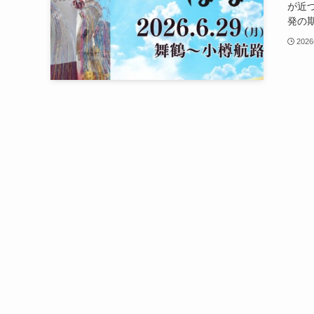
が近
発の期
202