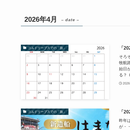
2026年4月
– date –
「2
コルドリーブスでの「旅」
そろ
牧航
始日
る？ 
202
「2
コルドリーブスでの「旅」
昨年
が・