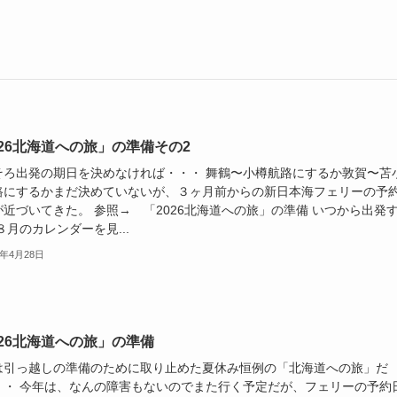
026北海道への旅」の準備その2
そろ出発の期日を決めなければ・・・ 舞鶴〜小樽航路にするか敦賀〜苫
路にするかまだ決めていないが、３ヶ月前からの新日本海フェリーの予
が近づいてきた。 参照→ 「2026北海道への旅」の準備 いつから出発
８月のカレンダーを見...
6年4月28日
026北海道への旅」の準備
は引っ越しの準備のために取り止めた夏休み恒例の「北海道への旅」だ
・・ 今年は、なんの障害もないのでまた行く予定だが、フェリーの予約