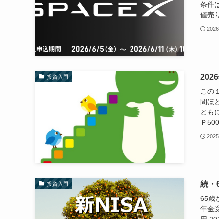
条件は
値売り
202
202
投資入門
この１
間ほど
とも
Ｐ50
202
続・
投資入門
65歳
年金