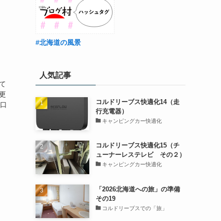
#北海道の風景
人気記事
て
更
コルドリーブス快適化14（走
合口
行充電器）
キャンピングカー快適化
コルドリーブス快適化15（チ
ューナーレステレビ その２）
キャンピングカー快適化
「2026北海道への旅」の準備
その19
コルドリーブスでの「旅」