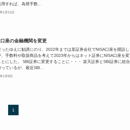
用すれば、為替手数...
3年1月11日
SA口座の金融機関を変更
ったゆえに勧誘にのり、2022年までは某証券会社でNISA口座を開設し
、手数料や取扱商品を考えて2023年からはネット証券にNISA口座を変
とにした。 SBI証券に変更することに・・・ 楽天証券とSBI証券に総
っているが、最近SBI...
3年1月6日
1