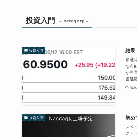
投資入門
– category –
結果
投資入門
抽選
なる結
が当
当選確
202
初め
投資入門
スペ
に・