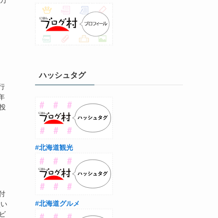
0万
ハッシュタグ
行
年
投
#北海道観光
付
#北海道グルメ
買い
ビ