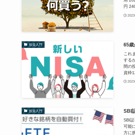
用 2
円 2
202
65
投資入門
これま
するが
間の投
資枠1
202
SB
投資入門
SB
可能
方に