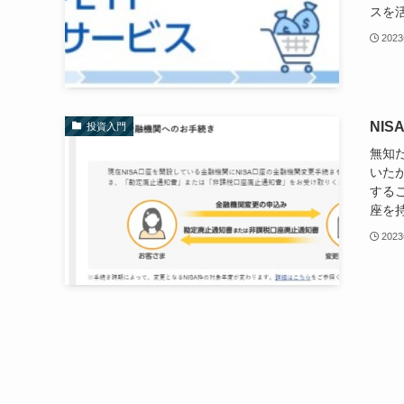
スを活
202
NI
投資入門
無知だ
いたが
するこ
座を持
202