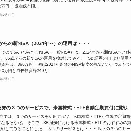
024年以降のNISA制度の概要 つみたて投資枠 成長投資枠 年間投資枠 12
40万円 非課税保有限...
3年2月16日
歳からの新NISA（2024年～）の運用は・・・
でのNISA（つみたてNISA・一般NISA）は、2024年から新NISAへと移
、65歳からの新NISAの運用を検討してみる。 ↑SBI証券のHPより借用 
資枠は、360万円 下表は2024年以降のNISA制度の概要だが、つみたて
20万円と成長投資枠240万...
3年2月15日
I証券の３つのサービスで、米国株式・ETF自動定期買付に挑戦
I証券では、３つのサービスを活用すれば、米国株式・ETFが自動で定期買
になるそうだ。 そこで、SBI証券における米国株式・ETFのおすすめの
挑戦してみることにした。 ３つのサービスとは・・・ 以下の３つのサー