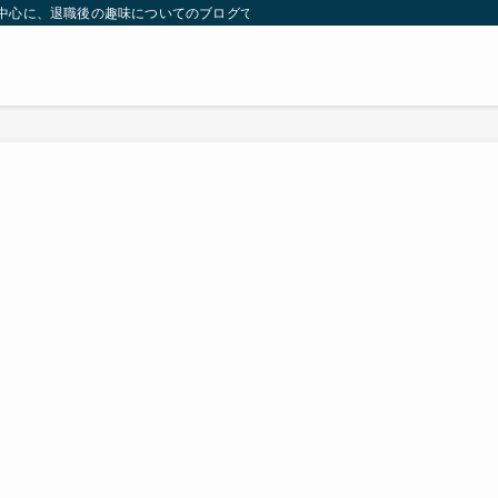
）を中心に、退職後の趣味についてのブログです。 | 気ままに余生のブーム探し