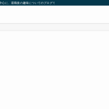
）を中心に、退職後の趣味についてのブログです。 | 気ままに余生のブーム探し