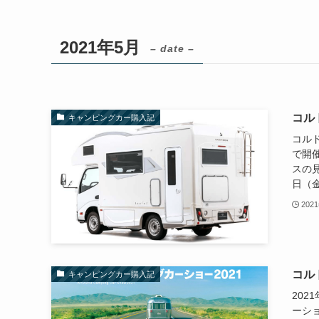
2021年5月
– date –
コル
キャンピングカー購入記
コルド
で開
スの見
日（金
202
コル
キャンピングカー購入記
20
ーシ