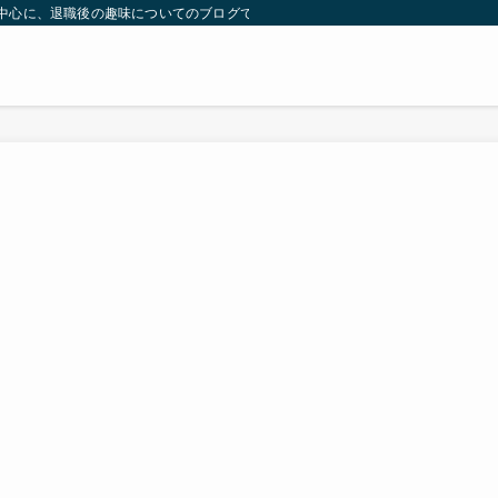
）を中心に、退職後の趣味についてのブログです。 | 気ままに余生のブーム探し