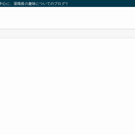
）を中心に、退職後の趣味についてのブログです。 | 気ままに余生のブーム探し