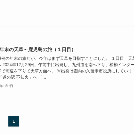
24年末の天草～鹿児島の旅（１日目）
恒例の年末の旅だが、今年はまず天草を目指すことにした。 １日目 天
 2024年12月29日。午前中に出発し、九州道を南へ下り、松橋インタ
ジで高速を下りて天草方面へ。 ※出発は圏内の久留米市役所にしていま
「道の駅 不知火」へ 「...
5年1月7日
1