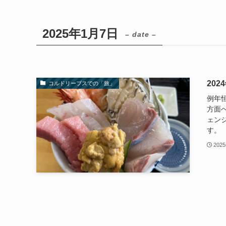
2025年1月7日
– date –
20
コルドリーブスでの「旅」
例年
方面へ
ェン
す。 
202