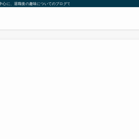
）を中心に、退職後の趣味についてのブログです。 | 気ままに余生のブーム探し