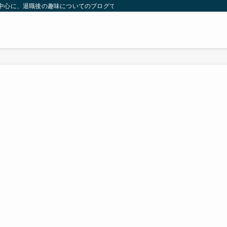
）を中心に、退職後の趣味についてのブログです。 | 気ままに余生のブーム探し