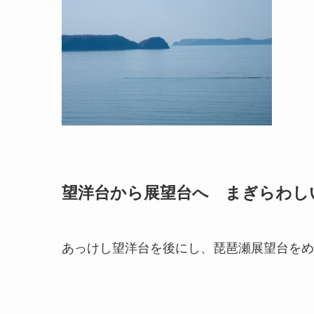
望洋台から展望台へ まぎらわし
あっけし望洋台を後にし、琵琶瀬展望台をめ