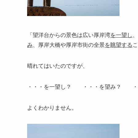
「望洋台からの景色は広い厚岸湾
を一望し
、
み
、厚岸大橋や厚岸市街の全景
を眺望する
こ
晴れてはいたのですが、
・・・を一望し？ ・・・を望み？ ・
よくわかりません。